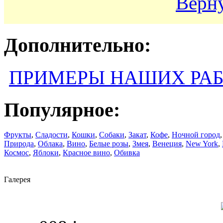
Верну
Дополнительно:
ПРИМЕРЫ НАШИХ РА
Популярное:
Фрукты
,
Сладости
,
Кошки
,
Собаки
,
Закат
,
Кофе
,
Ночной город
Природа
,
Облака
,
Вино
,
Белые розы
,
Змея
,
Венеция
,
New York
,
Космос
,
Яблоки
,
Красное вино
,
Обивка
Галерея