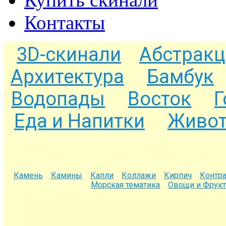
Контакты
3D-скинали
Абстракц
Архитектура
Бамбук
Водопады
Восток
Г
Еда и Напитки
Живот
Камень
Камины
Капли
Коллажи
Кирпич
Контра
Морская тематика
Овощи и Фрук