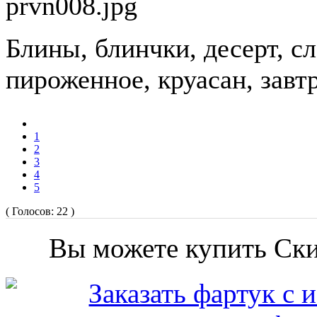
prvn008.jpg
Блины, блинчки, десерт, сл
пироженное, круасан, завт
1
2
3
4
5
( Голосов: 22 )
Вы можете купить Ски