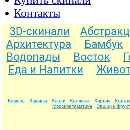
Контакты
3D-скинали
Абстракц
Архитектура
Бамбук
Водопады
Восток
Г
Еда и Напитки
Живот
Камень
Камины
Капли
Коллажи
Кирпич
Контра
Морская тематика
Овощи и Фрук