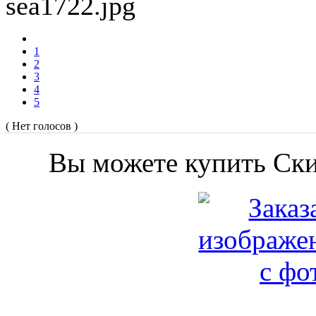
sea1722.jpg
1
2
3
4
5
( Нет голосов )
Вы можете купить Ски